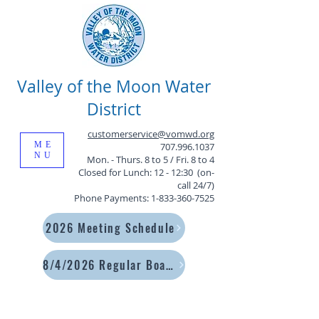
Valley of the Moon Water
District
customerservice@vomwd.org
ME
707.996.1037
NU
Mon. - Thurs. 8 to 5 / Fri. 8 to 4
Closed for Lunch: 12 - 12:30 (on-
call 24/7)
Phone Payments:
1-833-360-7525
2026 Meeting Schedule
8/4/2026 Regular Board Meeting Agenda and Packet